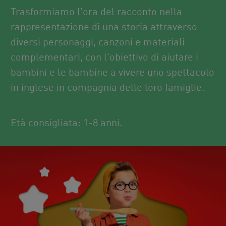
Trasformiamo l'ora del racconto nella
rappresentazione di una storia attraverso
diversi personaggi, canzoni e materiali
complementari, con l'obiettivo di aiutare i
bambini e le bambine a vivere uno spettacolo
in inglese in compagnia delle loro famiglie.
Età consigliata: 1-8 anni.