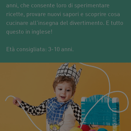
anni, che consente loro di sperimentare
ricette, provare nuovi sapori e scoprire cosa
cucinare all'insegna del divertimento. E tutto
questo in inglese!
Età consigliata: 3-10 anni.