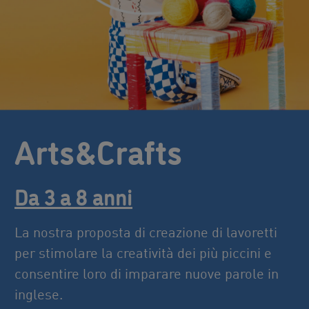
Arts&Crafts
Da 3 a 8 anni
La nostra proposta di creazione di lavoretti
per stimolare la creatività dei più piccini e
consentire loro di imparare nuove parole in
inglese.